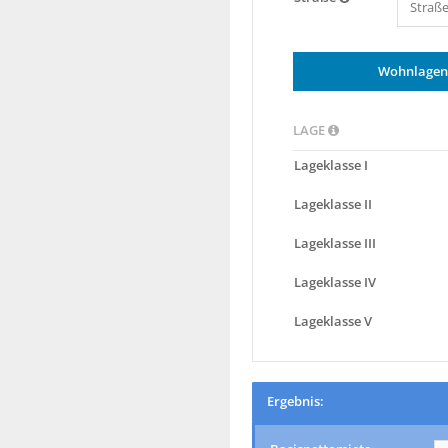
Wohnlagenk
LAGE
Lageklasse I
Lageklasse II
Lageklasse III
Lageklasse IV
Lageklasse V
Ergebnis: